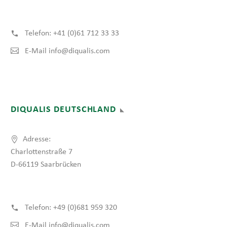
Isomehr erhält Saarländisches
Gütesiegel „Familienfreundliches
Telefon:
+41 (0)61 712 33 33
Unternehmen“ 2020
26 Mai 2021
Saarnews.com berichtet über die
E-Mail
info@diqualis.com
Auszeichnung der Isomehr als
familienfreundliches Unternehmen.
DIQUALIS DEUTSCHLAND
Adresse:
Charlottenstraße 7
D-66119 Saarbrücken
Telefon:
+49 (0)681 959 320
E-Mail
info@diqualis.com